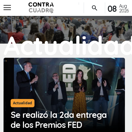
menu
Aug
08
search
2026
Actualida
Actualidad
Se realizó la 2da entrega
de los Premios FED