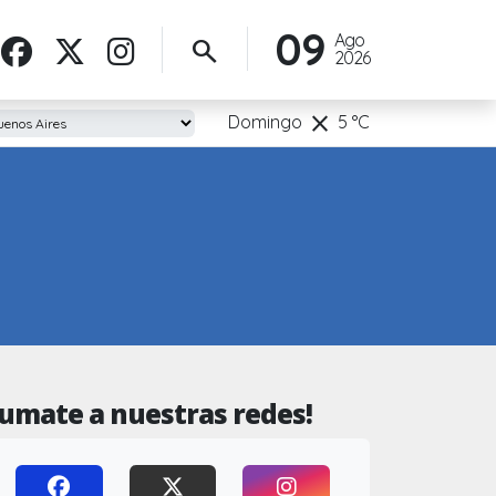
09
Ago
search
2026
clear
Domingo
5
°C
Sumate a nuestras redes!