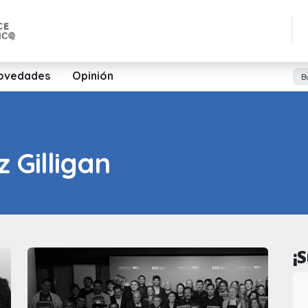
ovedades
Opinión
z Gilligan
¡