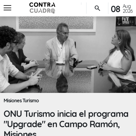
menu
Aug
08
search
2026
Misiones Turismo
ONU Turismo inicia el programa
"Upgrade" en Campo Ramón,
Misiones