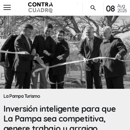
menu
Aug
08
search
2026
La Pampa Turismo
Inversión inteligente para que
La Pampa sea competitiva,
genere trabajo y arraigo