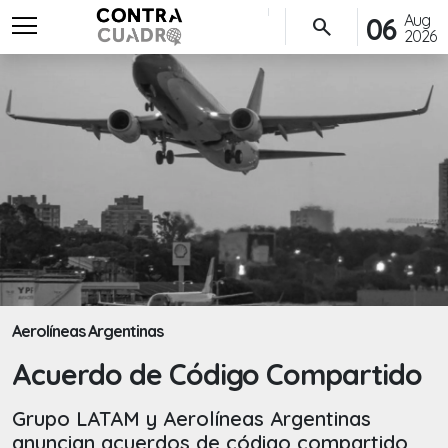
menu
Aug
06
search
2026
Aerolíneas Argentinas
Acuerdo de Código Compartido
Grupo LATAM y Aerolíneas Argentinas
anuncian acuerdos de código compartido